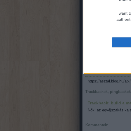
I want t
A következő részben a t
authenti
3
komment
·
1
trackback
Címkék:
Recon666
A bejegyzés trackback c
https://asztal.blog.hu/ap
Trackbackek, pingbackek
Trackback: build a m
Nők, az egyéjszakás kal
Kommentek: