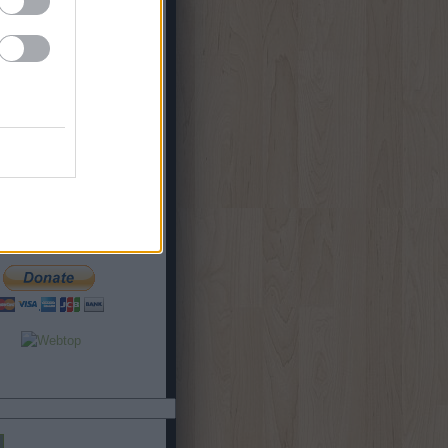
19. hét
(
1
)
18. hét
(
4
)
9. hét
(
1
)
8. hét
(
2
)
7. hét
(
1
)
5. hét
(
3
)
b
...