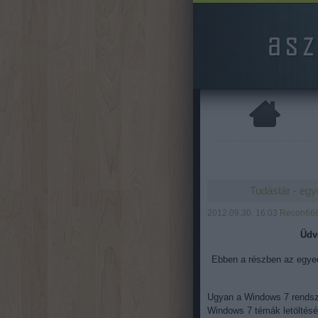
Tudástár - egy
2012.09.30. 16:03
Recon66
Üdv
Ebben a részben az egye
Ugyan a Windows 7 rendsze
Windows 7 témák letöltésé