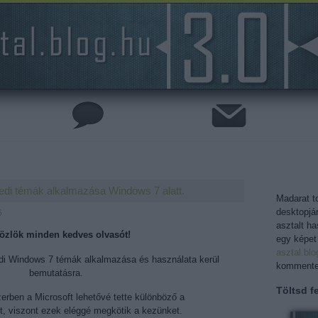
edi témák alkalmazása Windows 7 alatt.
Madarat to
desktopjá
6
asztalt h
özlök minden kedves olvasót!
egy képet
asztal.bl
di Windows 7 témák alkalmazása és használata kerül
kommentel
bemutatásra.
Töltsd fe
rben a Microsoft lehetővé tette különböző a
t, viszont ezek eléggé megkötik a kezünket.