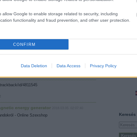
2013. 
2013. 
o allow Google to enable storage related to security, including
2013. 
álcán lévő ikonok középre helyezését nézzük meg.
cation functionality and fraud prevention, and other user protection.
2013. 
2013. 
2013. 
Üdv: Recon666
Továb
CONFIRM
Tetszik
0
Data Deletion
Data Access
Privacy Policy
íme:
i/trackback/id/4811545
:
agnetic energy generator
2018.03.05. 02:07:40
Keresés
andokról - Online Szexshop