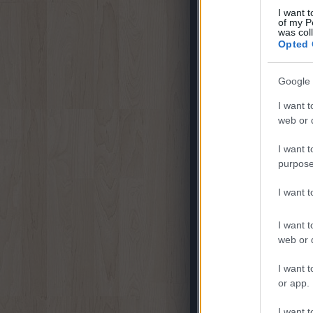
I want t
of my P
was col
Opted 
Ha ezzel megvagyunk és jó
menüpontban megjelenik a
Google 
kell.
I want t
web or d
I want t
purpose
I want 
I want t
web or d
I want t
or app.
I want t