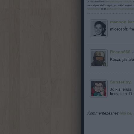
A hozzászólások a
vonatkozó jogszabályok
ér
semmilyen felelősséget nem vállal, azokat n
feltételekben
és az
adatvédelmi tájékoztatóban
manson kar
miceosoft: fre
Recon666
2
Köszi, javítva
Sunsetjoy
·
Jó kis leírás
kedvelem :D
Kommentezéshez
lépj be
,