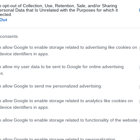
o opt-out of Collection, Use, Retention, Sale, and/or Sharing
Ajánló
ersonal Data that Is Unrelated with the Purposes for which it
lected.
S
Out
l dolgoztunk, akkor a személyre szabás
 frissen bemásolt téma és már csak alkalmaznunk
consents
o allow Google to enable storage related to advertising like cookies on
evice identifiers in apps.
o allow my user data to be sent to Google for online advertising
s.
to allow Google to send me personalized advertising.
.
o allow Google to enable storage related to analytics like cookies on
2015. 
evice identifiers in apps.
2015. 
2015. 
o allow Google to enable storage related to functionality of the website
2015. 
2015. 
2013. 
o allow Google to enable storage related to personalization.