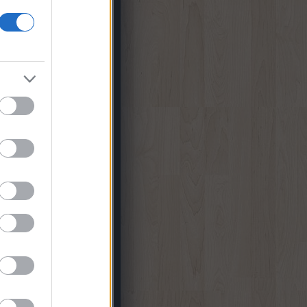
zoftver Tippek
RetEmu
25. hét
(
1
)
22. hét
(
1
)
21. hét
(
1
)
20. hét
(
1
)
19. hét
(
1
)
20. hét
(
1
)