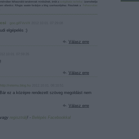
telmében felhasználói tartalomnak minősülnek, értük a
szolgáltatás technikai
üzemeltetője
em ellenőrzi. Kifogás esetén forduljon a blog szerkesztőjéhez. Részletek a
Felhasználási
.
csi
·
goo.gl/FVvVX
2012.10.01. 07:29:08
udi elgépelés :)
Válasz erre
012.10.01. 07:59:26
!
Válasz erre
http://retemu.blog.hu
2012.10.01. 08:10:51
. Bár ez a középre rendezett szöveg megoldást nem
Válasz erre
 vagy
regisztrálj
! ‐
Belépés Facebookkal