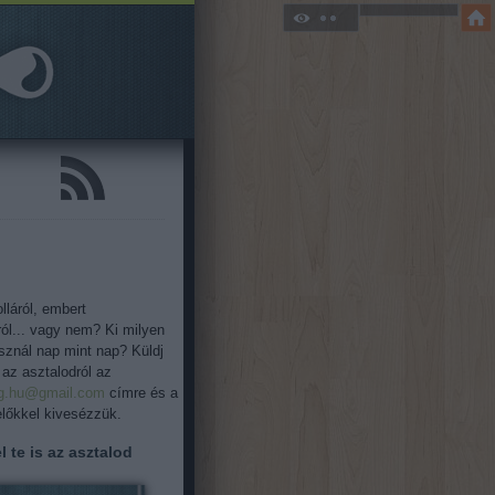
lláról, embert
ról... vagy nem? Ki milyen
asznál nap mint nap? Küldj
 az asztalodról az
og.hu@gmail.com
címre és a
őkkel kivesézzük.
l te is az asztalod