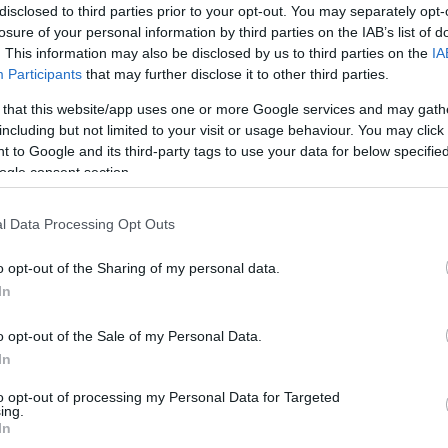
nézem c
disclosed to third parties prior to your opt-out. You may separately opt-
szólítv
losure of your personal information by third parties on the IAB’s list of
talunk használni kívánt témát, és bemásoljuk a
eddig, v
. This information may also be disclosed by us to third parties on the
IA
Theme
mappába. Így néz ki a helyesen bemásolt téma
(
2017.07
Participants
that may further disclose it to other third parties.
an.
jobbról
moltom
 that this website/app uses one or more Google services and may gath
túl hoss
including but not limited to your visit or usage behaviour. You may click 
08:27
)
 to Google and its third-party tags to use your data for below specifi
Krishn
ogle consent section.
az oldalt
Nagysze
Amúgy t
l Data Processing Opt Outs
22:20
)
manson 
o opt-out of the Sharing of my personal data.
(
2015.05
In
Umbrell
kiraly96
o opt-out of the Sale of my Personal Data.
:)
(
2015.
whiter
In
Utolsó
to opt-out of processing my Personal Data for Targeted
ing.
Már devi
In