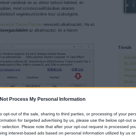
nével variálnak és az ahhoz tartozó háttérel, én
kjában, mind színösszeállításában akarom
különböző segédeszközökre lesz szükségünk.
niversal Theme Patcher
nevezetű alkalmazást. Ha ez
dszergazdaként
az alkalmazást, és a három
Témák
Beküld
BLOG
Heti h
Hírek
Mobil 
Pályá
Párbaj
Not Process My Personal Information
Tudás
Updat
Wallp
to opt-out of the sale, sharing to third parties, or processing of your per
formation for targeted advertising by us, please use the below opt-out s
Utolsó 
r selection. Please note that after your opt-out request is processed y
eing interest-based ads based on personal information utilized by us or
Leeroy 