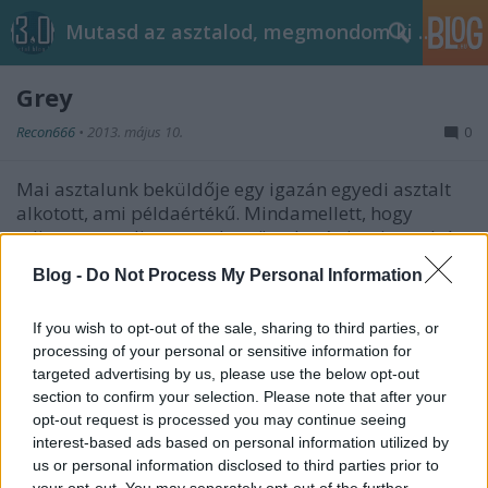
Mutasd az asztalod, megmondom ki vagy!
Grey
Recon666
•
2013. május 10.
0
Mai asztalunk beküldője egy igazán egyedi asztalt
alkotott, ami példaértékű. Mindamellett, hogy
teljesen egyedi az asztal, az összhatás is stimmel. A
tálca el van tüntetve, ahogy kell, felül dock van és a
Blog -
Do Not Process My Personal Information
benne lévő ikonok remekül beleilleszkednek a
háttérbe, mint ahogy az óra és…
If you wish to opt-out of the sale, sharing to third parties, or
Red BMW
processing of your personal or sensitive information for
targeted advertising by us, please use the below opt-out
Recon666
•
2013. május 08.
1
section to confirm your selection. Please note that after your
opt-out request is processed you may continue seeing
Következő asztalunk BMW koncepcióra épül. Van itt
interest-based ads based on personal information utilized by
BMW embléma a start gomb helyén, egy vörös BMW
us or personal information disclosed to third parties prior to
your opt-out. You may separately opt-out of the further