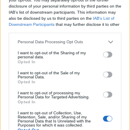
háttérképnek, színben hozzá igazított minimalista
disclosure of your personal information by third parties on the
skinekkel, melyek stílusosan mutatnak. Az ikonok
IAB’s list of downstream participants. This information may
ismét dockban vannak elrendezve, a Windows téma
also be disclosed by us to third parties on the
IAB’s List of
egyedi, az összhatás…
Downstream Participants
that may further disclose it to other
third parties.
Garden
Please note that this website/app uses one or more Google
Personal Data Processing Opt Outs
Recon666
•
2013. május 07.
1
services and may gather and store information including but
not limited to your visit or usage behaviour. You may click to
I want to opt-out of the Sharing of my
personal data.
grant or deny consent to Google and its third-party tags to
Morcimarci "újabb" asztallal örvendeztetett meg
Opted In
use your data for below specified purposes in below Google
bennünket. Amely bal oldalán egy dockot találunk,
consent section.
ugyan azt tudom mondani mint az előző asztalnál,
I want to opt-out of the Sale of my
Personal Data.
nem szeretem a dockot, szerintem a tálcára helyezett
Opted In
ikonos megoldás igényesebb kinézetű, bár ez egyéni
megítélés. Viszont az ikonok…
I want to opt-out of processing my
Personal Data for Targeted Advertising.
Opted In
Black jack
I want to opt-out of Collection, Use,
Retention, Sale, and/or Sharing of my
Recon666
•
2013. május 07.
3
Personal Data that Is Unrelated with the
Purposes for which it was collected.
Opted Out