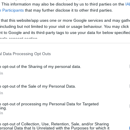
nézem c
. This information may also be disclosed by us to third parties on the
IA
szólítv
Participants
that may further disclose it to other third parties.
eddig, v
(
2017.07
 that this website/app uses one or more Google services and may gath
jobbról
including but not limited to your visit or usage behaviour. You may click 
moltom
 to Google and its third-party tags to use your data for below specifi
túl hoss
ogle consent section.
dásomhoz és lehetőségeimhez mérten elérnem a
08:27
)
 az asztalomat illetően. Mivel ugyebár
Krishn
ó, korlátozottak a lehetőségek mivel nincs annyi
az oldalt
l Data Processing Opt Outs
ó mint Windows esetén a rainmeterben. De
Nagysze
ses és letisztult lett a végeredmény. Remélem
Amúgy t
o opt-out of the Sharing of my personal data.
 rendszer a szokásos. OS: PCLinuxOS 2013.04
22:20
)
itor: conky Háttérkép: White Umbrella
In
manson 
(
2015.05
o opt-out of the Sale of my Personal Data.
Umbrell
kiraly96
In
:)
(
2015.
whiter
to opt-out of processing my Personal Data for Targeted
ing.
Utolsó
In
Már devi
o opt-out of Collection, Use, Retention, Sale, and/or Sharing
ersonal Data that Is Unrelated with the Purposes for which it