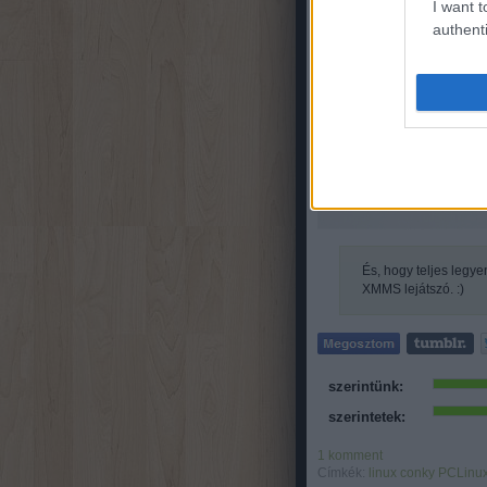
I want t
authenti
És, hogy teljes legy
XMMS lejátszó. :)
szerintünk:
szerintetek:
1
komment
Címkék:
linux
conky
PCLinu