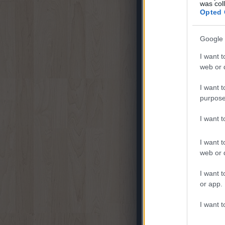
was col
Opted 
Google 
I want t
web or d
I want t
purpose
Szóval ez volt az első bek
I want 
viszont az a kevés is elég
jobb ha több ikon jelenik m
I want t
web or d
I want t
or app.
I want t