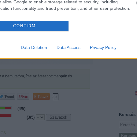
o allow Google to enable storage related to security, including
2013. 
cation functionality and fraud prevention, and other user protection.
2013. 
2013. 
2013. 
CONFIRM
2013. 
2013. 
Továb
Data Deletion
Data Access
Privacy Policy
en a bemutatóm, íme az átszabott mappák és
Tetszik
0
(
4
/5)
Keresés
(
3
/5)
xOS