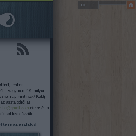
lláról, embert
ról... vagy nem? Ki milyen
asznál nap mint nap? Küldj
 az asztalodról az
og.hu@gmail.com
címre és a
őkkel kivesézzük.
l te is az asztalod