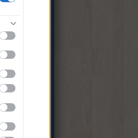
zoftver Tippek
RetEmu
25. hét
(
1
)
22. hét
(
1
)
21. hét
(
1
)
20. hét
(
1
)
19. hét
(
1
)
20. hét
(
1
)