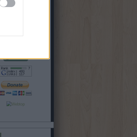
19. hét
(
1
)
18. hét
(
4
)
9. hét
(
1
)
8. hét
(
2
)
7. hét
(
1
)
5. hét
(
3
)
b
...