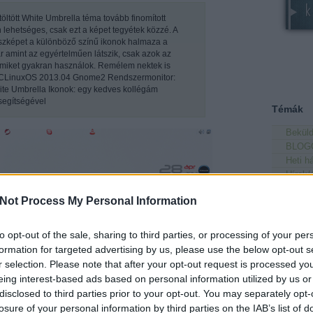
töltött White Umbrella téma tovább finomított
 lehetséges, csak ezt a képet tegyétek közzé. A
szképet a különböző színű ikonok halmaza a
ár amint az egyértelműen látszik, csak azok az
amiket gyakran használok. Remélem nektek is
 PCLinuxOS 2013.04 Gnome2 Rendszermonitor:
ite Umbrella Ikonok: egy kedves kollégám
 segítségével
Témák
Beküld
BLOG
Heti h
Hírek
Mobil 
Not Process My Personal Information
Pályá
Párbaj
Tudás
to opt-out of the sale, sharing to third parties, or processing of your per
Updat
formation for targeted advertising by us, please use the below opt-out s
Wallp
r selection. Please note that after your opt-out request is processed y
eing interest-based ads based on personal information utilized by us or
Utolsó 
disclosed to third parties prior to your opt-out. You may separately opt-
Leeroy 
losure of your personal information by third parties on the IAB’s list of