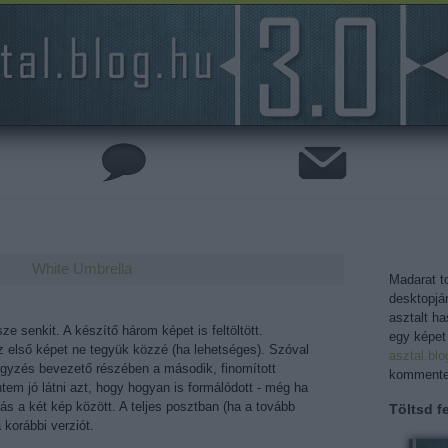
White Umbrella
Madarat to
desktopjá
asztalt h
senkit. A készítő három képet is feltöltött.
egy képet
z első képet ne tegyük közzé (ha lehetséges). Szóval
asztal.bl
gyzés bevezető részében a második, finomított
kommentel
ntem jó látni azt, hogy hogyan is formálódott - még ha
ás a két kép között. A teljes posztban (ha a tovább
Töltsd fe
a korábbi verziót.