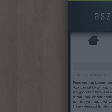
2015.05.30. 01:05
kiraly96
Remélem nem keverek össze 
Azonban azt kérte, hogy a
úgy gondoltam hogy a beje
asztal kerül. Viszont szeri
nem is olyan nagy a változ
linkre kattintasz) láthatod 