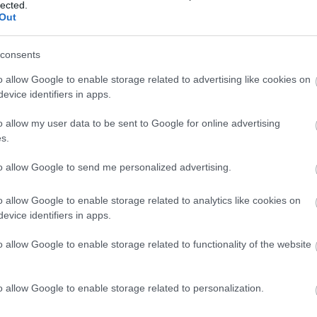
lected.
Out
Ajánló
S
consents
o allow Google to enable storage related to advertising like cookies on
evice identifiers in apps.
o allow my user data to be sent to Google for online advertising
s.
üldött kép az asztalról. Sok változás nem történt,
to allow Google to send me personalized advertising.
 volt. Bár használhatóság szempontjából lehet hogy
eg a felső panelon..
o allow Google to enable storage related to analytics like cookies on
evice identifiers in apps.
.
2015. 
o allow Google to enable storage related to functionality of the website
2015. 
2015. 
2015. 
o allow Google to enable storage related to personalization.
2015. 
2013. 