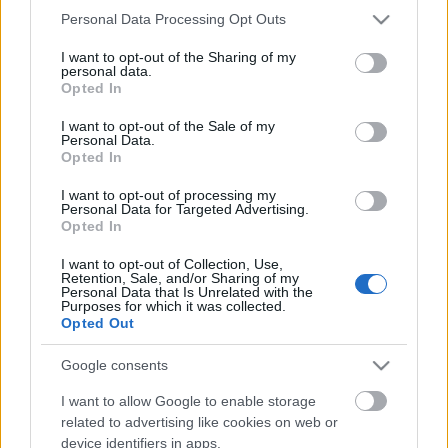
Please note that this website/app uses one or more Google
Personal Data Processing Opt Outs
Ma esti asztalunk a szürkés színárnyalatokban
services and may gather and store information including but
not limited to your visit or usage behaviour. You may click to
I want to opt-out of the Sharing of my
pompázik. A desktopon használt ikonok az ecqlipse
personal data.
grant or deny consent to Google and its third-party tags to
2 névre hallgatnak, talán az egyik legjobban kinéző
Opted In
use your data for below specified purposes in below Google
...
consent section.
I want to opt-out of the Sale of my
Personal Data.
Crysis
Opted In
buffybot
•
2013. február 09.
1
I want to opt-out of processing my
Personal Data for Targeted Advertising.
Opted In
Ennél több nem is kell. Jól néz ki, jó a háttér, jó az
elrendezés passzol az ikonpakk is. Reméljük, hogy a
I want to opt-out of Collection, Use,
Retention, Sale, and/or Sharing of my
továbbiakban gyakrabban unjátok ...
Personal Data that Is Unrelated with the
Purposes for which it was collected.
Opted Out
Des(z)ktop
Google consents
buffybot
•
2013. február 06.
2
I want to allow Google to enable storage
related to advertising like cookies on web or
Na jó valljuk be a címben szereplő "szóvicc" elég
device identifiers in apps.