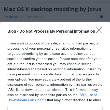
Mac OS X desktop modding by Jorus
Recon666
•
2013. március 02.
0
A mai nap jelent meg
Jorus
(
Prohardver!
) cikke,
Blog -
Do Not Process My Personal Information
amely a Mac OSX moddingolásához nyújt
segítséget . Olvassátok, böngésszétek és ...
If you wish to opt-out of the sale, sharing to third parties, or
processing of your personal or sensitive information for
Portal II
targeted advertising by us, please use the below opt-out
section to confirm your selection. Please note that after your
Recon666
•
2013. március 02.
2
opt-out request is processed you may continue seeing
interest-based ads based on personal information utilized by
Ma esti asztalunk beküldője egy portál hattérképpel
us or personal information disclosed to third parties prior to
használt asztalt küldött be. Amint a képen látszik
your opt-out. You may separately opt-out of the further
disclosure of your personal information by third parties on the
vagy nem látszik az a tálca, ami el lett ...
IAB’s list of downstream participants. This information may
also be disclosed by us to third parties on the
IAB’s List of
Grey city
Downstream Participants
that may further disclose it to other
third parties.
Recon666
•
2013. február 24.
0