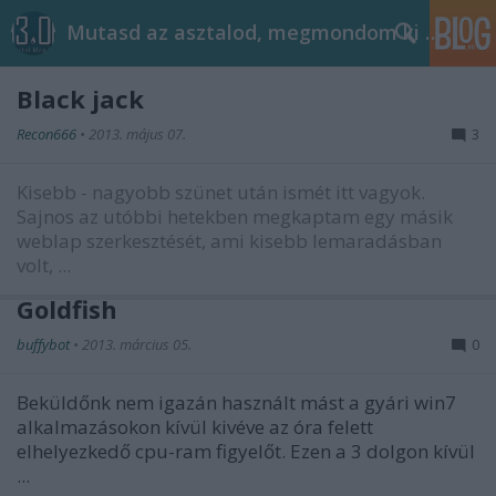
Mutasd az asztalod, megmondom ki vagy!
Black jack
Recon666
•
2013. május 07.
3
Kisebb - nagyobb szünet után ismét itt vagyok.
Sajnos az utóbbi hetekben megkaptam egy
másik
weblap
szerkesztését, ami kisebb lemaradásban
volt, ...
Goldfish
buffybot
•
2013. március 05.
0
Beküldőnk nem igazán használt mást a gyári win7
alkalmazásokon kívül kivéve az óra felett
elhelyezkedő cpu-ram figyelőt. Ezen a 3 dolgon kívül
...