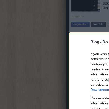
SDC!
DVD
Tovább »
3
komment
Címkék:
firefox
flashget
nero
Blog -
Do 
sdc
If you wish 
sensitive in
2009.01.28. 10:18
sikitomi
confirm you
Egys
continue se
Nem 
information 
sok 
further disc
az a
participants
beál
Downstream 
Please note
Tovább »
information 
deny consent