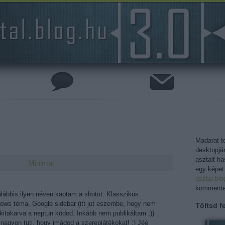
Madarat to
desktopjá
asztalt h
Minimal
egy képet
asztal.bl
kommentel
lábbis ilyen néven kaptam a shotot. Klasszikus
ows téma, Google sidebar (itt jut eszembe, hogy nem
Töltsd fe
 kitakarva a neptun kódod. Inkább nem publikáltam ;))
nagyon tuti, hogy imádod a szerepjátékokat! :) Jéé