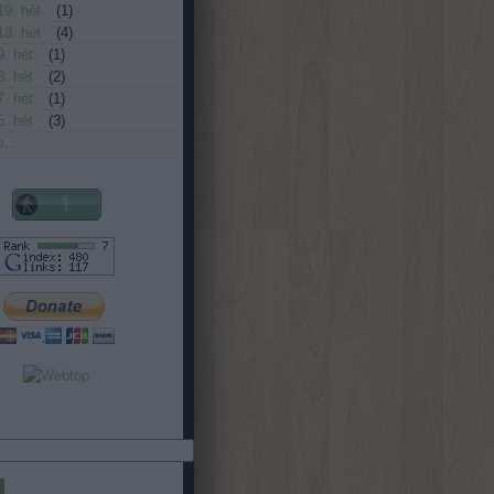
19. hét
(
1
)
18. hét
(
4
)
9. hét
(
1
)
8. hét
(
2
)
7. hét
(
1
)
5. hét
(
3
)
b
...