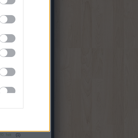
zoftver Tippek
RetEmu
25. hét
(
1
)
22. hét
(
1
)
21. hét
(
1
)
20. hét
(
1
)
19. hét
(
1
)
20. hét
(
1
)