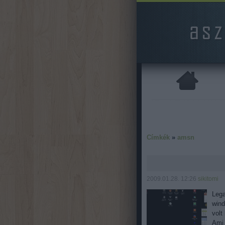
Címkék
»
amsn
2009.01.28. 12:26
sikitomi
Lega
wind
volt
Ami 