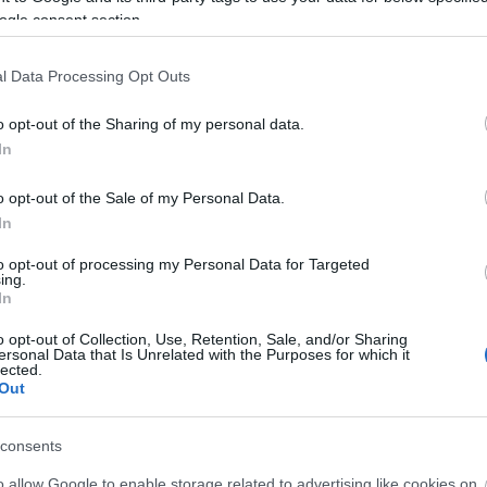
nézem c
ogle consent section.
szólítv
eddig, v
nome
amsn
(
2017.07
l Data Processing Opt Outs
jobbról
moltom
o opt-out of the Sharing of my personal data.
túl hoss
In
08:27
)
Krishn
o opt-out of the Sale of my Personal Data.
az oldalt
Nagysze
In
Amúgy t
22:20
)
to opt-out of processing my Personal Data for Targeted
ing.
manson 
In
(
2015.05
Umbrell
o opt-out of Collection, Use, Retention, Sale, and/or Sharing
kiraly96
ersonal Data that Is Unrelated with the Purposes for which it
:)
(
2015.
lected.
whiter
Out
Utolsó
consents
Már devi
o allow Google to enable storage related to advertising like cookies on