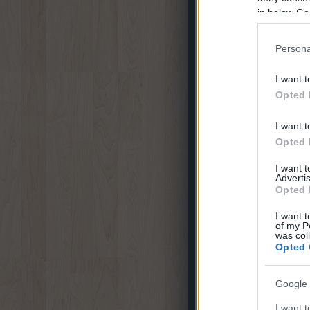
in below Go
4
komment
Címkék:
linux
firefox
opera
g
Persona
I want t
Opted 
I want t
Opted 
I want 
Advertis
Opted 
I want t
of my P
was col
Opted 
Google 
I want t