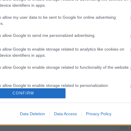
evice identifiers in apps.
Ajánló
S
o allow my user data to be sent to Google for online advertising
s.
to allow Google to send me personalized advertising.
o allow Google to enable storage related to analytics like cookies on
evice identifiers in apps.
o allow Google to enable storage related to functionality of the website
o allow Google to enable storage related to personalization.
.
CONFIRM
2015. 
o allow Google to enable storage related to security, including
2015. 
cation functionality and fraud prevention, and other user protection.
2015. 
Data Deletion
Data Access
Privacy Policy
2015. 
2015. 
2013. 