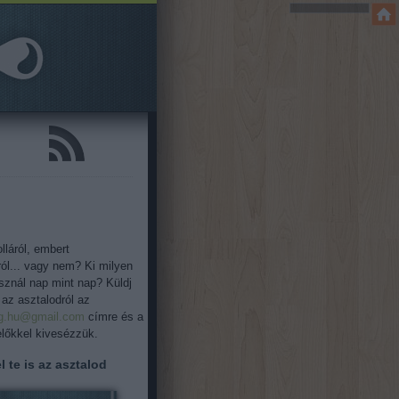
lláról, embert
ról... vagy nem? Ki milyen
asznál nap mint nap? Küldj
 az asztalodról az
og.hu@gmail.com
címre és a
őkkel kivesézzük.
l te is az asztalod