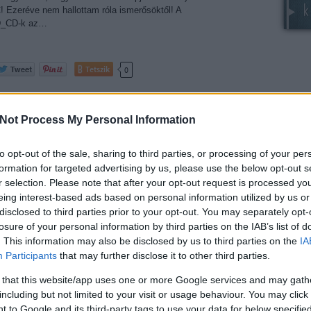
 Ezeréve nem hallottam róla ismerősöktől! A
_CD-k az…
Tetszik
0
Témák
ccleaner
chrome
utorrent
mirc
burn4free
amsn
infranview
Not Process My Personal Information
Beküld
BLOG
Szép színes csóvák
to opt-out of the sale, sharing to third parties, or processing of your per
Heti h
formation for targeted advertising by us, please use the below opt-out s
Hírek
r selection. Please note that after your opt-out request is processed y
Mobil 
zerűen nagyszerű, nem túlspirázott asztal/háttér.
eing interest-based ads based on personal information utilized by us or
Pályá
folyik ki tőle az ember szeme. Igaz parancsikon nem
disclosed to third parties prior to your opt-out. You may separately opt-
Párbaj
van, a fentiekből az általánosakat megismerem, de ez
losure of your personal information by third parties on the IAB’s list of
Tudás
ti_min és ati_max ez gondolom teljesítmény
. This information may also be disclosed by us to third parties on the
IA
Updat
lításra való ugye?
Participants
that may further disclose it to other third parties.
Wallp
 that this website/app uses one or more Google services and may gath
Utolsó 
including but not limited to your visit or usage behaviour. You may click 
Tetszik
0
Leeroy 
 to Google and its third-party tags to use your data for below specifi