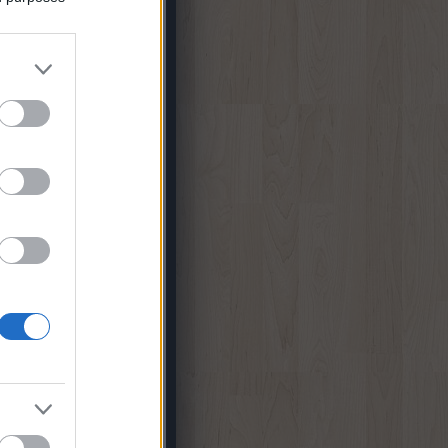
sak 2017-ben, meg lettem
a 9 éve? Hozzá se szóltam
azze. :) Ratman, a d...
.23. 21:52
)
Atomvillanás
81:
Na ez a blog nem volt
zú életű.
(
2015.08.31.
Rainy street
am:
Gondoltam megnézem
 és hát van élet:)
rű:) Mehet újra a modding.
etszetős e...
(
2015.07.11.
Rainy street
karcsi:
hail conky.
.30. 06:52
)
White
a
:
@porfogo: Írtam privátba
05.27. 17:03
)
Darker and
 20
antarton is