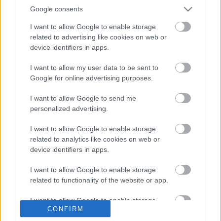
Magyar népmesék
Google consents
PaganMaga
•
2008. december 27.
4
I want to allow Google to enable storage
related to advertising like cookies on web or
Noh, remélem mindenki túlélte az elmúlt pár napot.
device identifiers in apps.
Íme egy klafa desktop, szinben megy az előző
poszthoz. Adobe cuccok kiadványszerkesztőre
I want to allow my user data to be sent to
vallanak persze lehet, hogy csak hobbi.
Google for online advertising purposes.
Put your hands up in the air!
I want to allow Google to send me
personalized advertising.
PaganMaga
•
2008. december 23.
11
I want to allow Google to enable storage
related to analytics like cookies on web or
device identifiers in apps.
Gyíkkirály
I want to allow Google to enable storage
PaganMaga
•
2008. december 09.
3
related to functionality of the website or app.
Na, ki volt a gyíkkirály?
I want to allow Google to enable storage
CONFIRM
related to personalization.