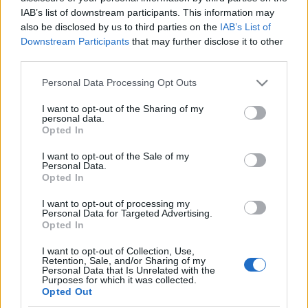
PaganMaga
•
2009. január 12.
7
IAB’s list of downstream participants. This information may
also be disclosed by us to third parties on the
IAB’s List of
Cizoe jópár hete megkínált minket egy desktoppal,
Downstream Participants
that may further disclose it to other
de eddig elkerülte a publikálás lusta ördöge. De
third parties.
nem ússza meg! Lapozás után pedig a frissen
Please note that this website/app uses one or more Google
küldött asztala is megtekinthető. Szia!Már
Personal Data Processing Opt Outs
services and may gather and store information including but
küldtem egyszer régen…
not limited to your visit or usage behaviour. You may click to
I want to opt-out of the Sharing of my
personal data.
grant or deny consent to Google and its third-party tags to
Opted In
Rebird
use your data for below specified purposes in below Google
consent section.
I want to opt-out of the Sale of my
PaganMaga
•
2008. december 27.
0
Personal Data.
Opted In
Helló!Rendszeres ránézője vagyok a blogodnak,
I want to opt-out of processing my
szóval én is küldenem asztal anyagot.A háttér semmi
Personal Data for Targeted Advertising.
különös, SR-71 volt már vki asztalán, ez most
Opted In
festmény, http://www.drublair.com/ -n nyomja a
I want to opt-out of Collection, Use,
srác ezt és mást.Minden jót és
Retention, Sale, and/or Sharing of my
köszönöm! jocojoeBizony volt már…
Personal Data that Is Unrelated with the
Purposes for which it was collected.
Opted Out