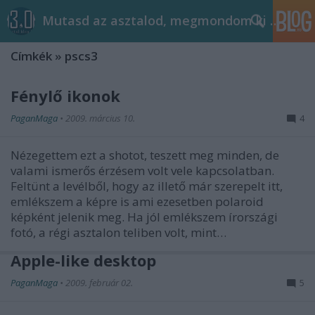
Mutasd az asztalod, megmondom ki vagy!
Címkék
»
pscs3
Fénylő ikonok
PaganMaga
•
2009. március 10.
4
Nézegettem ezt a shotot, teszett meg minden, de
valami ismerős érzésem volt vele kapcsolatban.
Feltünt a levélből, hogy az illető már szerepelt itt,
emlékszem a képre is ami ezesetben polaroid
képként jelenik meg. Ha jól emlékszem írországi
fotó, a régi asztalon teliben volt, mint…
Apple-like desktop
PaganMaga
•
2009. február 02.
5