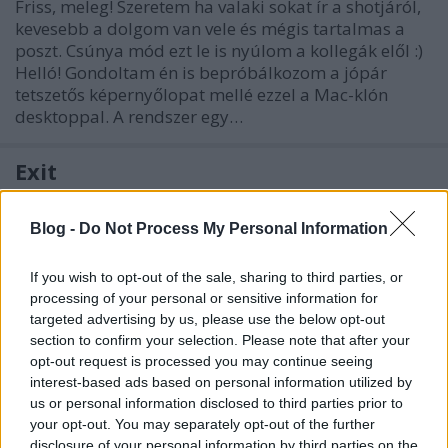
Friss, meleg! Szeretem ha valaki sokat ír a shotjáról,
kevesebb a dolgom van vele és mégis tartalmas a
poszt. Csúnya mód ezt le is nyúlom a kollegák elől :)
Helló! Gondoltam én is bepróbálkozom a jópár
tetszetős képernyőlopat mellé ezzel a Mac-klón
desktoppal. A rendszer egy…
Exit
PaganMaga
•
2009. január 15.
4
Blog -
Do Not Process My Personal Information
A háttér az valami zseniális, nekem nagyon bejön!
Egyklikkes ikonokat régen láttam, talán itt a blogon
If you wish to opt-out of the sale, sharing to third parties, or
nem is szerepelt még ilyen desktop. Szép kis
processing of your personal or sensitive information for
játéklista, mondjuk csak névről ismerem őket, a
targeted advertising by us, please use the below opt-out
section to confirm your selection. Please note that after your
portalon kívül egyikkel sem játszottam, bár ahogy
opt-out request is processed you may continue seeing
nézem eléggé egyvágásúak. A…
interest-based ads based on personal information utilized by
us or personal information disclosed to third parties prior to
Vas, alkoss, gyarapíts!
your opt-out. You may separately opt-out of the further
disclosure of your personal information by third parties on the